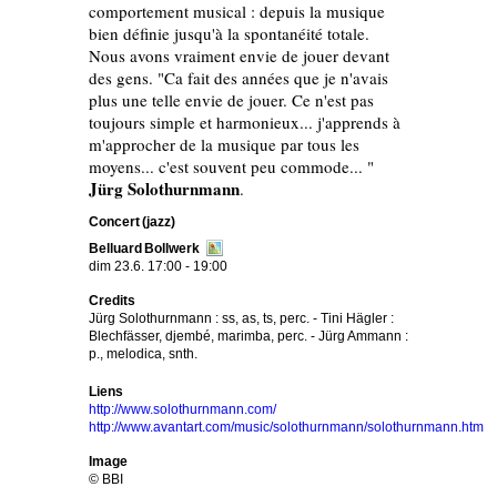
comportement musical : depuis la musique
bien définie jusqu'à la spontanéité totale.
Nous avons vraiment envie de jouer devant
des gens. "Ca fait des années que je n'avais
plus une telle envie de jouer. Ce n'est pas
toujours simple et harmonieux... j'apprends à
m'approcher de la musique par tous les
moyens... c'est souvent peu commode... "
Jürg Solothurnmann
.
Concert (jazz)
Belluard Bollwerk
dim 23.6. 17:00 - 19:00
Credits
Jürg Solothurnmann : ss, as, ts, perc. - Tini Hägler :
Blechfässer, djembé, marimba, perc. - Jürg Ammann :
p., melodica, snth.
Liens
http://www.solothurnmann.com/
http://www.avantart.com/music/solothurnmann/solothurnmann.htm
Image
© BBI