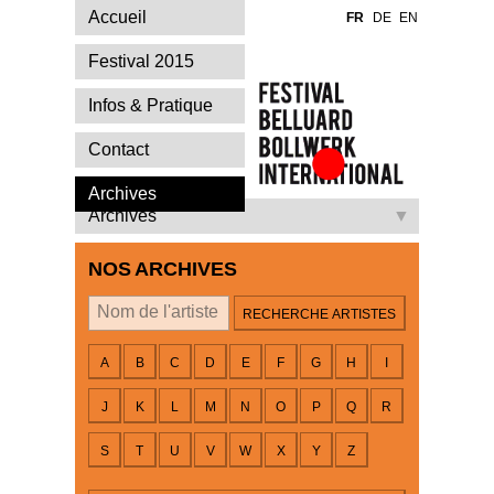
Accueil
FR
DE
EN
Festival 2015
Infos & Pratique
Contact
Festival Belluard
Archives
Bollwerk
Archives
International
NOS ARCHIVES
Par artiste
A
B
C
D
E
F
G
H
I
J
K
L
M
N
O
P
Q
R
S
T
U
V
W
X
Y
Z