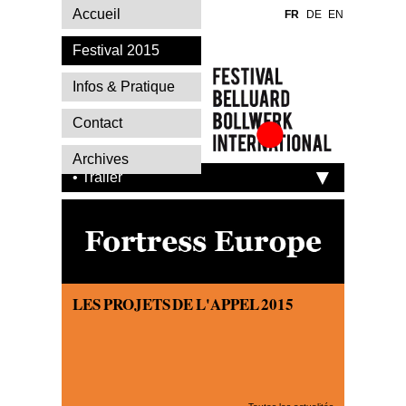
Accueil
FR
DE
EN
Festival 2015
Infos & Pratique
Contact
Festival Belluard
Archives
Bollwerk
• Trailer
International
LES PROJETS DE L'APPEL 2015
LES PR
LES PR