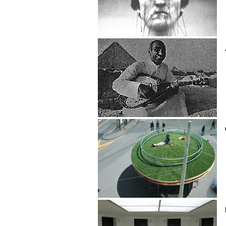
ALEX HARVEY
Ali Hassan Kuban
Christian Hasucha