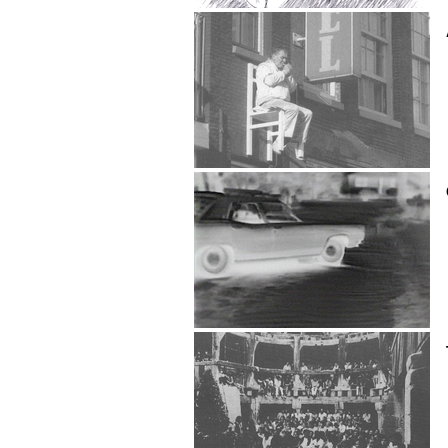
kosi hidama
Angie Hiesl
GARY HILL