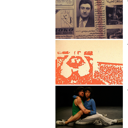
joana hadjithomas
Tini Hägler