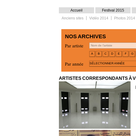
Accueil
Festival 2015
Anciens sites
Vidéo 2014
Photos 2014
NOS ARCHIVES
Par artiste
A
B
C
D
E
F
G
Par année
SÉLECTIONNER ANNÉE
ARTISTES CORRESPONDANTS À 
Pascal Hachem