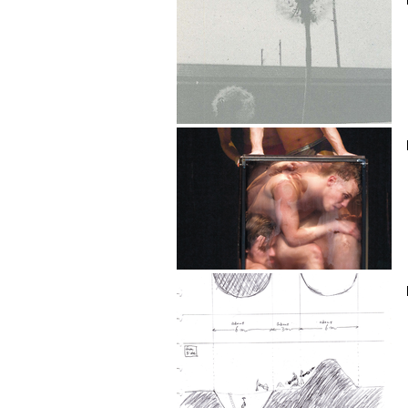
Herzmann
het KIP / Kopergietery