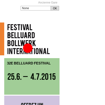
Ancienne Gare
Festival Belluard
Bollwerk International
32E BELLUARD FESTIVAL