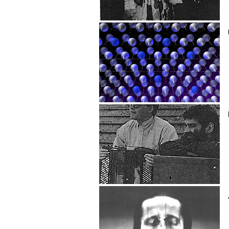
Handspring Puppet Co
Usman Haque
Harmonia Viva