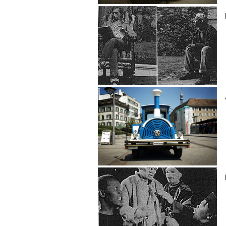
Tarek Halaby
David Hammons
Alexander Hana