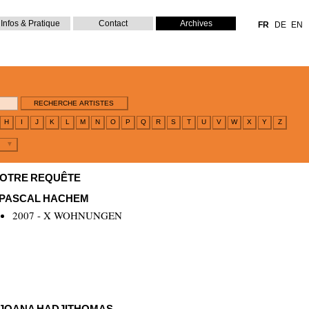
Infos & Pratique
Contact
Archives
FR
DE
EN
H
I
J
K
L
M
N
O
P
Q
R
S
T
U
V
W
X
Y
Z
VOTRE REQUÊTE
PASCAL HACHEM
2007 - X WOHNUNGEN
JOANA HADJITHOMAS