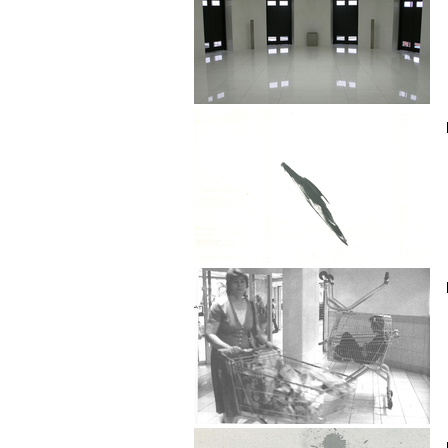
Ruedi Häusermann
Michael Heim
Klaus Hersche