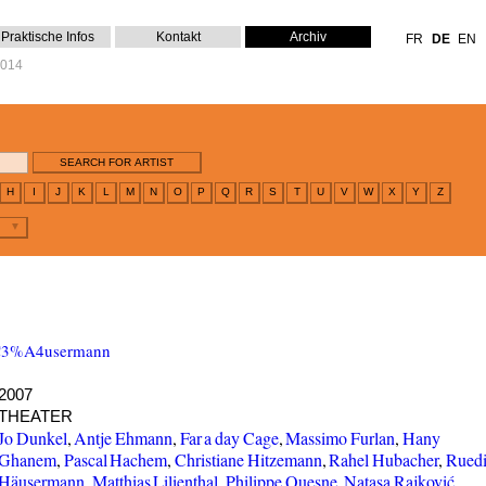
Praktische Infos
Kontakt
Archiv
FR
DE
EN
2014
H
I
J
K
L
M
N
O
P
Q
R
S
T
U
V
W
X
Y
Z
H%C3%A4usermann
2007
THEATER
Jo Dunkel
,
Antje Ehmann
,
Far a day Cage
,
Massimo Furlan
,
Hany
Ghanem
,
Pascal Hachem
,
Christiane Hitzemann
,
Rahel Hubacher
,
Rued
Häusermann
,
Matthias Lilienthal
,
Philippe Quesne
,
Natasa Rajković
,