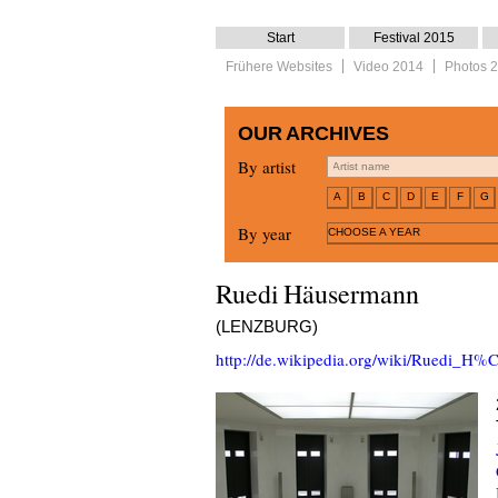
Start
Festival 2015
Frühere Websites
Video 2014
Photos 
OUR ARCHIVES
By artist
A
B
C
D
E
F
G
By year
CHOOSE A YEAR
Ruedi Häusermann
(LENZBURG)
http://de.wikipedia.org/wiki/Ruedi_