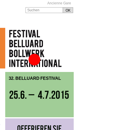
Ancienne Gare
Festival Belluard
Bollwerk International
32. BELLUARD FESTIVAL
i