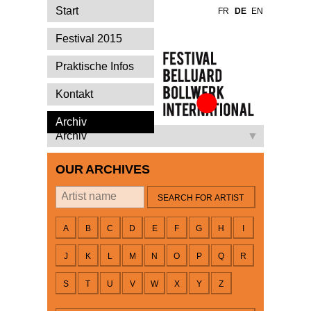
Start
FR
DE
EN
Festival 2015
Praktische Infos
Kontakt
Festival Belluard
Archiv
Bollwerk
Archiv
International
OUR ARCHIVES
By artist
A
B
C
D
E
F
G
H
I
J
K
L
M
N
O
P
Q
R
S
T
U
V
W
X
Y
Z