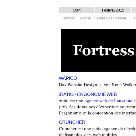
Start
Festival 2015
Kontakt
Presse
Über das Festival
Te
WAPICO
Das Website-Design ist von René Walker
:RATIO - ERGONOMIE WEB
:ratio est une
agence web de Lausanne
s
(ux). Ses domaines d’expertises couvrent 
l’ergonomie et la conception des interfac
CRUNCHER
Cruncher est une petite agence de déve
réalisant des sites web mobiles.