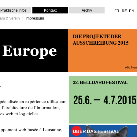
Praktische Infos
Kontakt
Archiv
FR
DE
EN
am & Verein
Impressum
DIE PROJEKTE DER
AUSSCHREIBUNG 2015
Alle Ne
32. BELLUARD FESTIVAL
.
pécialisée en expérience utilisateur
l’architecture de l’information,
es web et logicielles.
loppement web basée à Lausanne,
ÜBER DAS FESTIVAL