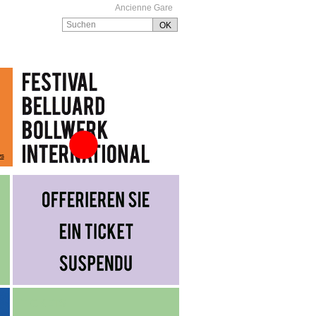
Ancienne Gare
ws
Festival Belluard
Bollwerk International
TICKETS